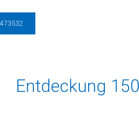
5473532
Entdeckung 15