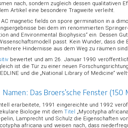
en nach, sondern zugleich dessen qualitativen Effe
em Artikel eine besondere Tragweite verleiht.
 AC magnetic fields on spore germination in a dimo
ungsergebnisse bei dem im renommierten Springer-
tion and Environmental Biophysics“ ein. Dessen Gu
ge Wissenschaftsmodell passt. Kein Wunder, dass die
 mehrere Hindernisse aus dem Weg zu räumen sind
itiv
bewertet und am 26. Januar 1990 veröffentlich
eich ist die Tür zu einer neuen Forschungsrichtung
EDLINE und die „National Library of Medicine“ wel
Namen: Das Broers’sche Fenster (150
tell erarbeitete, 1991 eingereichte und 1992 veröff
lekulare Biologie mit dem
Titel
„Mycotypha africana
raepelin, Lamprecht und Schulz die Eigenschaften v
cotypha africana und weisen nach, dass niederfre