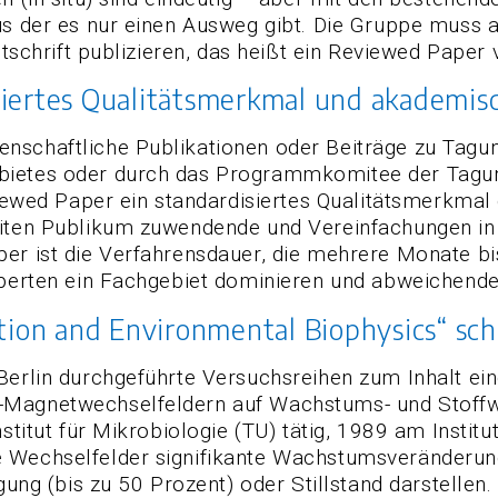
aus der es nur einen Ausweg gibt. Die Gruppe muss
itschrift publizieren, das heißt ein Reviewed Paper 
iertes Qualitätsmerkmal und akademis
nschaftliche Publikationen oder Beiträge zu Tagu
bietes oder durch das Programmkomitee der Tagung
viewed Paper ein standardisiertes Qualitätsmerkmal 
reiten Publikum zuwendende und Vereinfachungen i
er ist die Verfahrensdauer, die mehrere Monate bi
xperten ein Fachgebiet dominieren und abweichende
ation and Environmental Biophysics“ sc
Berlin durchgeführte Versuchsreihen zum Inhalt ei
-Magnetwechselfeldern auf Wachstums- und Stoffw
stitut für Mikrobiologie (TU) tätig, 1989 am Institut
 Wechselfelder signifikante Wachstumsveränderunge
gung (bis zu 50 Prozent) oder Stillstand darstellen. 