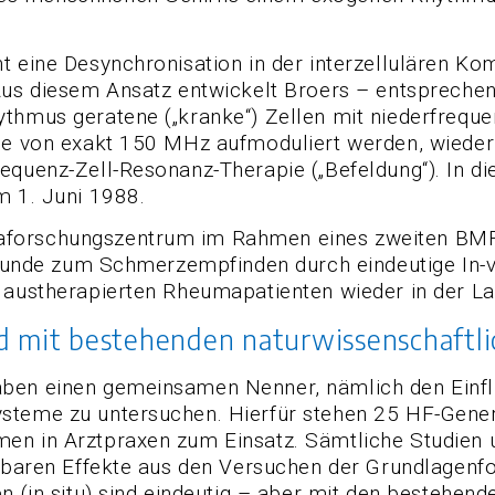
t eine Desynchronisation in der interzellulären Ko
us diesem Ansatz entwickelt Broers – entsprechend 
ythmus geratene („kranke“) Zellen mit niederfreq
lle von exakt 150 MHz aufmoduliert werden, wieder
quenz-Zell-Resonanz-Therapie („Befeldung“). In die
 1. Juni 1988.
forschungszentrum im Rahmen eines zweiten BMFT-A
efunde zum Schmerzempfinden durch eindeutige In-vi
 austherapierten Rheumapatienten wieder in der La
d mit bestehenden naturwissenschaftli
aben einen gemeinsamen Nenner, nämlich den Einf
ysteme zu untersuchen. Hierfür stehen 25 HF-Gen
en in Arztpraxen zum Einsatz. Sämtliche Studien 
rbaren Effekte aus den Versuchen der Grundlagenfors
n (in situ) sind eindeutig – aber mit den bestehen