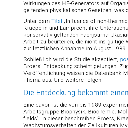
Wirkungen des HF-Generators auf Organism
geltenden physikalischen Gesetzen, was d
Unter dem
Titel
„Influence of non-thermic
Kraepelin und Lamprecht ihre Untersuch
konservativ geltenden Fachjournal „Radia
Arbeit zu beurteilen, die nicht ins gülti
zur letztlichen Annahme im August 1989
Schließlich wird die Studie akzeptiert,
pos
Broers’ Entdeckung scheint gelungen. Zugl
Veröffentlichung weisen die Datenbank M
Thema aus. Und weitere folgen.
Die Entdeckung bekommt einen 
Eine davon ist die von bis 1989 experimen
Arbeitsgruppe Biophysik, Biochemie, Mo
fields“. In dieser beschreiben Broers, K
Wachstumsverhalten der Zellkulturen My