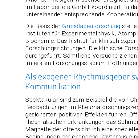
im Labor der ela GmbH koordiniert. In das
untereinander entsprechende Kooperation
Die Basis der
Grundlagenforschung
stelle
Instituten für Experimentalphysik, Atomp
Biochemie. Das Institut für klinisch-expe
Forschungsrichtungen. Die klinische Fo
durchgeführt. Sämtliche Versuche ziehen
im ersten Forschungsstadium Hoffnungen
Als exogener Rhythmusgeber syn
Kommunikation
Spektakulär sind zum Beispiel die von Che
Beobachtungen im Rheumaforschungszent
gesicherten positiven Effekten führen. O
rheumatischen Erkrankungen das Schmerz
Magnetfelder offensichtlich eine spezie
Bedingungen der endogene Rhythmus eine