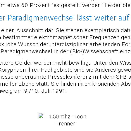
um etwa 60 Prozent festgestellt werden.“ Leider bl
er Paradigmenwechsel lässt weiter auf
leinen Ausschnitt dar. Sie stehen exemplarisch daf
äten bestimmter elektromagnetischer Frequenzen ge
ckliche Wunsch der interdisziplinär arbeitenden F
n Paradigmenwechsel in der (Bio-)Wissenschaft ein
itere Gelder werden nicht bewilligt. Unter den Wis
 Koryphäen ihrer Fachgebiete sind sie Anderes gewoh
messe anberaumte Pressekonferenz mit dem SFB sch
rmeller Ebene statt. Sie finden ihren krönenden A
weig am 9./10. Juli 1991.