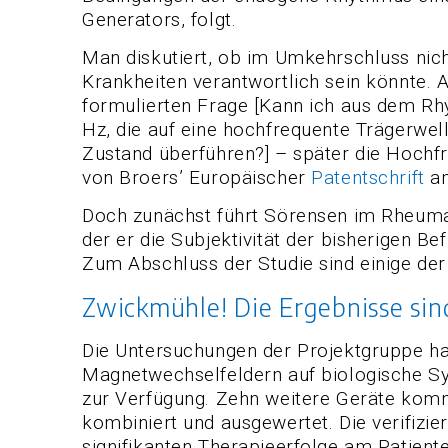
Generators, folgt.
Man diskutiert, ob im Umkehrschluss nich
Krankheiten verantwortlich sein könnte. A
formulierten Frage [Kann ich aus dem Rh
Hz, die auf eine hochfrequente Trägerwe
Zustand überführen?] – später die Hochfre
von Broers’ Europäischer
Patentschrift
am
Doch zunächst führt Sörensen im Rheuma
der er die Subjektivität der bisherigen B
Zum Abschluss der Studie sind einige der
Zwickmühle! Die Ergebnisse sin
Die Untersuchungen der Projektgruppe h
Magnetwechselfeldern auf biologische S
zur Verfügung. Zehn weitere Geräte komm
kombiniert und ausgewertet. Die verifizie
signifikanten Therapieerfolge am Patiente