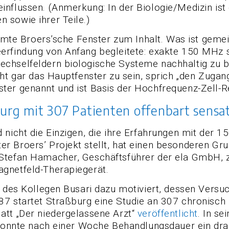
nflussen. (Anmerkung: In der Biologie/Medizin ist
 sowie ihrer Teile.)
ühmte Broers’sche Fenster zum Inhalt. Was ist gemei
erfindung von Anfang begleitete: exakte 150 MHz s
echselfeldern biologische Systeme nachhaltig zu 
ht gar das Hauptfenster zu sein, sprich „den Zugang 
ter genannt und ist Basis der Hochfrequenz-Zell-R
urg mit 307 Patienten offenbart sensat
 nicht die Einzigen, die ihre Erfahrungen mit der
r Broers’ Projekt stellt, hat einen besonderen Gr
 Stefan Hamacher, Geschäftsführer der ela GmbH,
gnetfeld-Therapiegerät.
 des Kollegen Busari dazu motiviert, dessen Versuc
87 startet Straßburg eine Studie an 307 chronisch
att „Der niedergelassene Arzt“
veröffentlicht
. In s
n konnte nach einer Woche Behandlungsdauer ein dr