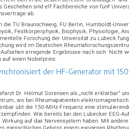
 Geschehen sind elf Fachbereiche von fünf Universi
sverträge ab.
n die TU Braunschweig, FU Berlin, Humboldt-Univers
hysik, Festkörperphysik, Biophysik, Physiologie, An
rimentelle Forschung der Universität zu Lübeck fung
rschung wird im Deutschen Rheumaforschungszent
 Aufsehen erregende Ergebnisse nach sich. Nicht w
 auf einen Nobelpreis.
chronisiert der HF-Generator mit 150 
farzt Dr. Helmut Sörensen als „nicht erklärbar“ un
rum, wo bei Rheumapatienten elektromagnetische
ffenbar übt die 150-MHz-Frequenz eine stimulierend
empfinden. Wie bereits bei den Lübecker EEG-Aufz
lle Wirkung auf das Nervensystem haben. Mit ander
s menschlichen Gehirns einem exogenen Rhythmus