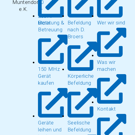
10
D-
23879
Beratung &
Befeldung
Wer wir sind
Mölln
Betreuung
nach D.
Broers
Was wir
150 MHz
machen
Gerät
Körperliche
kaufen
Befeldung
Kontakt
Geräte
Seelische
leihen und
Befeldung