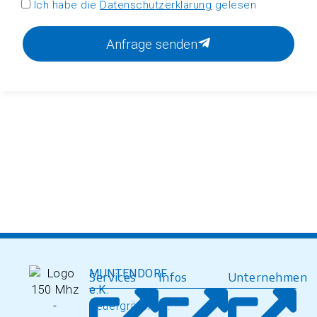
Ich habe die
Datenschutzerklärung
gelesen
Anfrage senden
MUNTENDORF
Services
Infos
Unternehmen
e.K.
Feuergräfenstr.