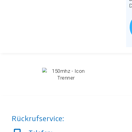
D
Rückrufservice: