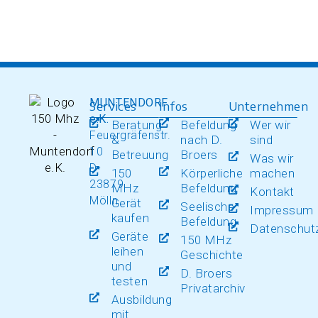
MUNTENDORF
Services
Infos
Unternehmen
e.K.
Beratung
Befeldung
Wer wir
Feuergräfenstr.
&
nach D.
sind
10
Betreuung
Broers
Was wir
D-
150
Körperliche
machen
23879
MHz
Befeldung
Kontakt
Mölln
Gerät
Seelische
Impressum
kaufen
Befeldung
Datenschut
Geräte
150 MHz
leihen
Geschichte
und
D. Broers
testen
Privatarchiv
Ausbildung
mit