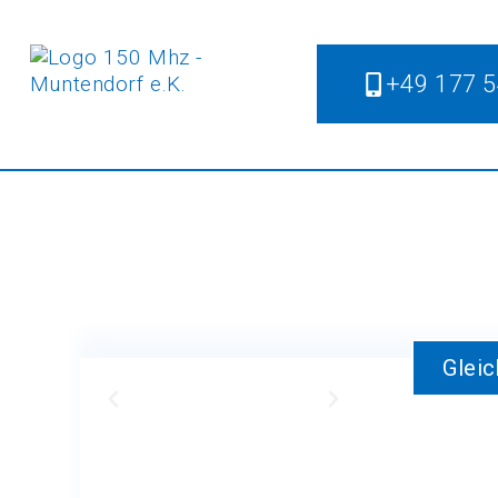
+49 177 
Gleic