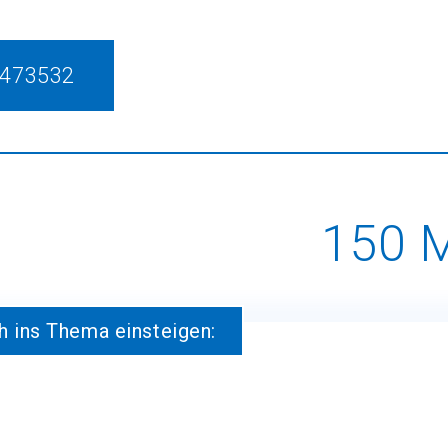
5473532
150 M
h ins Thema einsteigen: